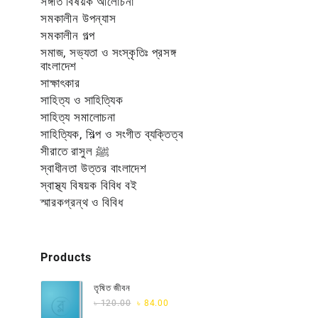
সঙ্গীত বিষয়ক আলোচনা
সমকালীন উপন্যাস
সমকালীন গল্প
সমাজ, সভ্যতা ও সংস্কৃতিঃ প্রসঙ্গ
বাংলাদেশ
সাক্ষাৎকার
সাহিত্য ও সাহিত্যিক
সাহিত্য সমালোচনা
সাহিত্যিক, শিল্প ও সংগীত ব্যক্তিত্ব
সীরাতে রাসুল ﷺ
স্বাধীনতা উত্তর বাংলাদেশ
স্বাস্থ্য বিষয়ক বিবিধ বই
স্মারকগ্রন্থ ও বিবিধ
Products
তৃষিত জীবন
Original
Current
৳
120.00
৳
84.00
price
price